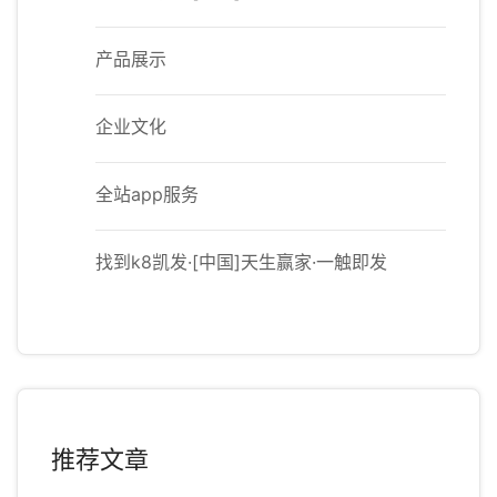
产品展示
企业文化
全站app服务
找到k8凯发·[中国]天生赢家·一触即发
推荐文章