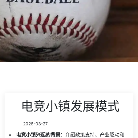
电竞小镇发展模式
2026-03-27
电竞小镇兴起的背景
：介绍政策支持、产业驱动和