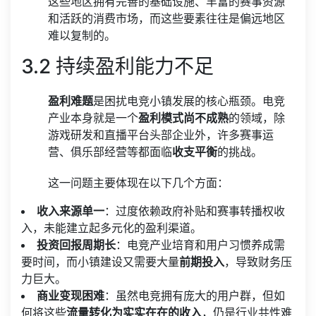
这些地区拥有完善的基础设施、丰富的赛事资源
和活跃的消费市场，而这些要素往往是偏远地区
难以复制的。
3.2 持续盈利能力不足
盈利难题
是困扰电竞小镇发展的核心瓶颈。电竞
产业本身就是一个
盈利模式尚不成熟
的领域，除
游戏研发和直播平台头部企业外，许多赛事运
营、俱乐部经营等都面临
收支平衡
的挑战。
这一问题主要体现在以下几个方面：
收入来源单一
：过度依赖政府补贴和赛事转播权收
入，未能建立起多元化的盈利渠道。
投资回报周期长
：电竞产业培育和用户习惯养成需
要时间，而小镇建设又需要大量
前期投入
，导致财务压
力巨大。
商业变现困难
：虽然电竞拥有庞大的用户群，但如
何将这些
流量转化为实实在在的收入
，仍是行业共性难