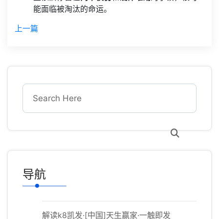
能面临被淘汰的命运。
上一篇
导航
解读k8凯发·[中国]天生赢家·一触即发