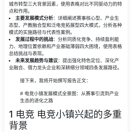
城市转型三大背景因素，使用表格对比不同驱动力的特
点和作用。
主要发展模式分析
：详细阐述赛事核心型、产业生
态型、产教融合型和泛电竞拓展型四大模式，分析各种
模式的实施路径与代表性案例。
发展过程中的挑战
：分析同质化竞争、持续盈利能
力、地理位置依赖和产业基础薄弱四大困境，使用表格
总结挑战与表现。
未来发展趋势与建议
：提出强化特色定位、深化产
业融合、借力龙头企业和深耕细分领域四条发展路径。
接下来，我将开始撰写报告正文：
# 电竞小镇发展模式全景图：从赛事引流到产业
生态的进化之路
1 电竞 电竞小镇兴起的多重
背景