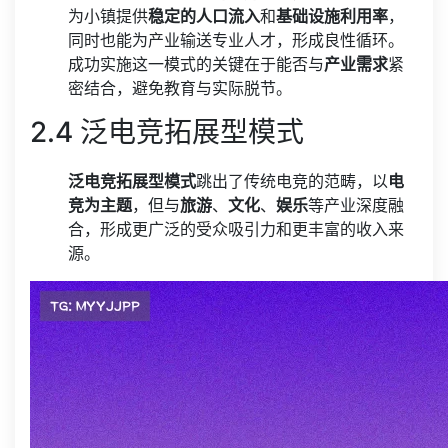
为小镇提供
稳定的人口流入
和
基础设施利用率
，
同时也能为产业输送专业人才，形成良性循环。
成功实施这一模式的关键在于能否与
产业需求
紧
密结合，避免教育与实际脱节。
2.4 泛电竞拓展型模式
泛电竞拓展型模式
跳出了传统电竞的范畴，以
电
竞为主题
，但与
旅游
、
文化
、
娱乐
等产业深度融
合，形成更广泛的受众吸引力和更丰富的收入来
源。