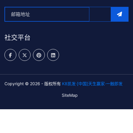
社交平台
Copyright © 2026 - 版权所有
K8凯发·[中国]天生赢家·一触即发
SiteMap