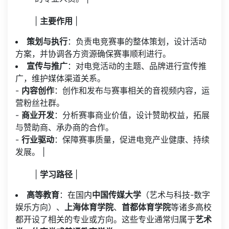
|
主要作用
|
策划与执行
：负责电竞赛事的整体策划，设计活动
方案，并协调各方资源确保赛事顺利进行。
宣传与推广
：对电竞活动的主题、品牌进行宣传推
广，维护媒体渠道关系。
-
内容创作
：创作和发布与赛事相关的音视频内容，运
营粉丝社群。
-
商业开发
：分析赛事商业价值，设计赞助权益，拓展
与赞助商、承办商的合作。
-
行业驱动
：保障赛事质量，促进电竞产业健康、持续
发展。 |
|
学习路径
|
高等教育
：在国内
中国传媒大学
（艺术与科技-数字
娱乐方向）、
上海体育学院
、
首都体育学院
等诸多高校
都开设了相关的专业或方向。这些专业通常归属于
艺术