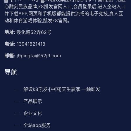
心雕刻民族品牌,k8凯发官网入口,会员登录后,进入全站入口
并下载APP,网页和手机版都能提供流畅的电子竞技,真人互
动和体育游戏体验,凯发k8官网。
地址:
绥化路52弄62号
电话:
13941821418
邮箱:
j9pingtai@52j9.com
导航
解读k8凯发·[中国]天生赢家·一触即发
产品展示
企业文化
全站app服务