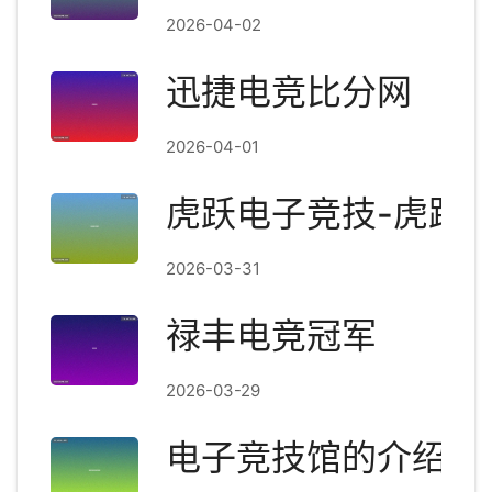
2026-04-02
迅捷电竞比分网
2026-04-01
虎跃电子竞技-虎跃
2026-03-31
禄丰电竞冠军
2026-03-29
电子竞技馆的介绍文