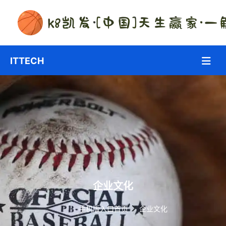
企业文化
手机版入口首页
企业文化