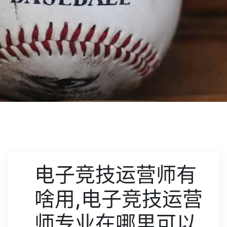
电子竞技运营师有
啥用,电子竞技运营
师专业在哪里可以