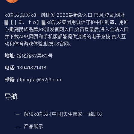
k8凯发,凯发k8一触即发,2025最新版入口,官网,登录,网址
▓【ｊ９．ｆｏ】▓,k8凯发集团用诚信守护中国制造，用匠
心雕刻民族品牌,k8凯发官网入口,会员登录后,进入全站入口
并下载APP,网页和手机版都能提供流畅的电子竞技,真人互
动和体育游戏体验,凯发k8官网。
地址:
绥化路52弄62号
电话:
13941821418
邮箱:
j9pingtai@52j9.com
导航
解读k8凯发·[中国]天生赢家·一触即发
产品展示