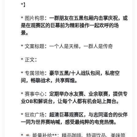
*】
* 图片构思
：一群朋友在五黑包厢内击掌庆祝，或
是在观赛区的巨幕前为精彩操作一起欢呼的场
景。
* 文案标题
：
一个人是天梯，一群人是传奇
* 正文
：
* 专属领地
：豪华五黑/十人战队包间，私密空
间，畅聊战术，共享辉煌。
* 赛事中心
：定期举办水友赛、业余联赛，提供专
业OB和解说台，让每个人都有机会站上舞台。
* 狂欢广场
：超清巨幕观赛区，与志同道合的伙伴
一同为世界赛呐喊，感受最纯粹的电竞热情。
* ☕ 能量补给**：精品咖啡、特调饮品、美味简