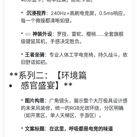
* ️
沉浸视界
：240Hz+高刷电竞屏，0.5ms响应，
每一个微操都清晰如昼。
* ⌨️
神装外设
：罗技、雷蛇、樱桃……全套旗舰
级键鼠耳机，手感决定胜负。
*
王者坐骑
：专业人体工学电竞椅，持久战斗，依
旧舒适如初。
**系列二：【环境篇
感官盛宴】**
*
图片构思
：广角镜头，展示整个大厅极具设计感
的未来风装修，统一的RGB光效环绕，分区明确
（如开黑区、单人天梯区、手游区）。
*
文案标题
：
在这里，呼吸都是电竞的味道